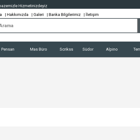
Yelpazemizle Hizmetinizdeyiz
a
| Hakkımızda
| Galeri
| Banka Bilgilerimiz
| İletişim
Pensan
Mas Büro
Scrikss
Südor
Alpino
Tem