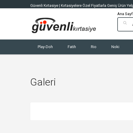
Güvenli Kırtasiye | Kırtasiyelere Özel Fiyatlarla Geniş Ürün 
Ana Sayf
Play-Doh
Fatih
Rio
Noki
Galeri