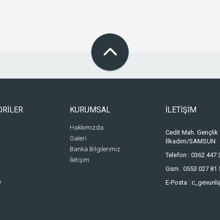
ORİLER
KURUMSAL
İLETİŞİM
Hakkımızda
Cedit Mah. Gençlik
Galeri
İlkadım/SAMSUN
Banka Bilgilerimiz
Telefon :
0362 447 
İletişim
Gsm :
0553 027 81 
o
E-Posta :
c_gevunl