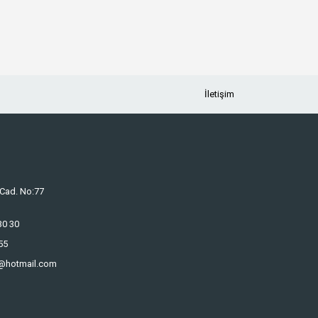
İletişim
 Cad. No:77
30 30
55
i@hotmail.com