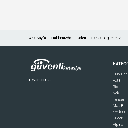
Ana Sayfa
Hakkımızda
Galeri
Banka Bilgilerimiz
KATEG
Play-Doh
Devamını Oku
Fatih
Rio
Noki
Pensan
Mas Bür
Scrikss
Südor
Alpino