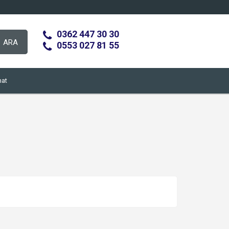
0362 447 30 30
ARA
0553 027 81 55
at